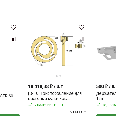
18 418,38 ₽
500 ₽
/
шт
/
ш
JB-10 Приспособление для
Держател
GER 60
расточки кулачков
125
токарного патрона
В наличии: 10 шт
Под зак
GTMTOOL