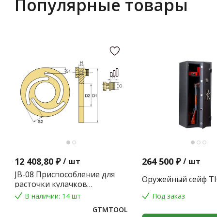
Популярные товары
12 408,80 ₽
264 500 ₽
/
шт
/
шт
JB-08 Приспособление для
Оружейный сейф TI
расточки кулачков
токарного патрона
В наличии: 14 шт
Под заказ
GTMTOOL