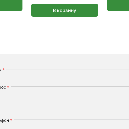
у
В корзину
мя
*
рос
*
лефон
*