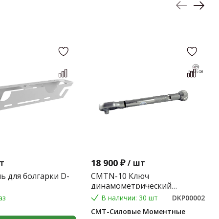
18 900 ₽
т
/
шт
ь для болгарки D-
CMTN-10 Ключ
динамометрический
предельного типа 2-10 Nm.
аз
В наличии: 30 шт
DKP00002
(Градация 0,1 Nm.) (9*12) 0,2
СМТ-Силовые Моментные
кг