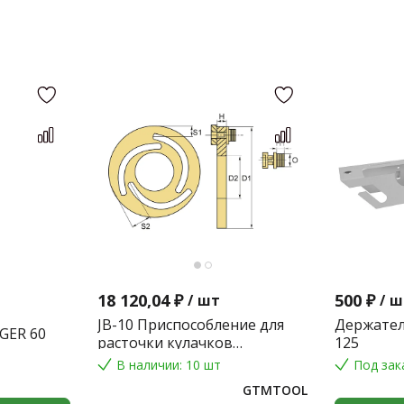
18 120,04 ₽
500 ₽
/
шт
/
ш
JB-10 Приспособление для
Держател
GER 60
расточки кулачков
125
токарного патрона
В наличии: 10 шт
Под зак
GTMTOOL