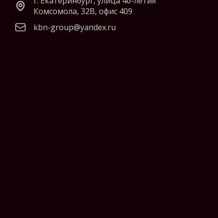
г. Екатеринбург, улица 40-летия
Комсомола, 32В, офис 409
kbn-group@yandex.ru