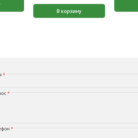
у
В корзину
мя
*
рос
*
лефон
*