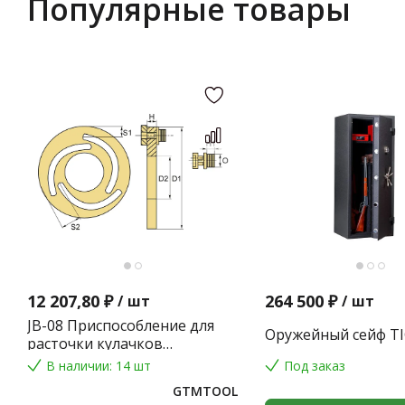
Популярные товары
12 207,80 ₽
264 500 ₽
/
шт
/
шт
JB-08 Приспособление для
Оружейный сейф TI
расточки кулачков
токарного патрона
В наличии: 14 шт
Под заказ
GTMTOOL