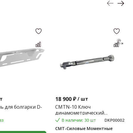
18 900 ₽
т
/
шт
ь для болгарки D-
CMTN-10 Ключ
динамометрический
предельного типа 2-10 Nm.
аз
В наличии: 30 шт
DKP00002
(Градация 0,1 Nm.) (9*12) 0,2
СМТ-Силовые Моментные
кг