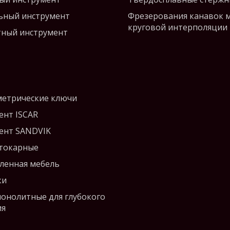
ьный инструмент
Фрезерования канавок 
круговой интерполяции
ный инструмент
етрические ключи
ент ISCAR
ент SANDVIK
 токарные
енная мебель
ки
монолитные для глубокого
ия