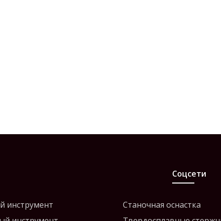
Соцсети
й инструмент
Станочная оснастка
ый инструмент
Твердосплавные стержн