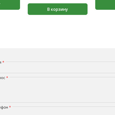
у
В корзину
мя
*
рос
*
лефон
*