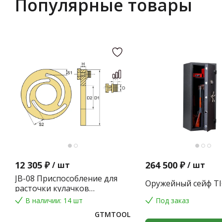
Популярные товары
12 305 ₽
264 500 ₽
/
шт
/
шт
JB-08 Приспособление для
Оружейный сейф TI
расточки кулачков
токарного патрона
В наличии: 14 шт
Под заказ
GTMTOOL