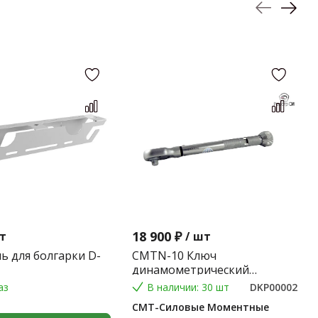
18 900 ₽
т
/
шт
ь для болгарки D-
CMTN-10 Ключ
динамометрический
предельного типа 2-10 Nm.
аз
В наличии: 30 шт
DKP00002
(Градация 0,1 Nm.) (9*12) 0,2
СМТ-Силовые Моментные
кг