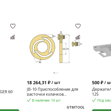
18 264,31 ₽
500 ₽
/
шт
/
ш
JB-10 Приспособление для
Держател
GER 60
расточки кулачков
125
токарного патрона
В наличии: 10 шт
Под зак
GTMTOOL