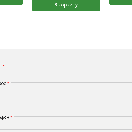
В корзину
мя
*
рос
*
лефон
*