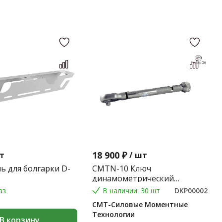
18 900 ₽
т
/
шт
ь для болгарки D-
CMTN-10 Ключ
динамометрический
предельного типа 2-10 Nm.
аз
В наличии: 30 шт
DKP00002
(Градация 0,1 Nm.) (9*12) 0,2
СМТ-Силовые Моментные
кг
Технологии
В корзину