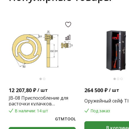
12 207,80 ₽
264 500 ₽
/
шт
/
шт
JB-08 Приспособление для
Оружейный сейф TI
расточки кулачков
токарного патрона
В наличии: 14 шт
Под заказ
GTMTOOL
В корзин