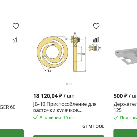
18 120,04 ₽
500 ₽
/
шт
/
ш
JB-10 Приспособление для
Держател
GER 60
расточки кулачков
125
токарного патрона
В наличии: 10 шт
Под зак
GTMTOOL
у