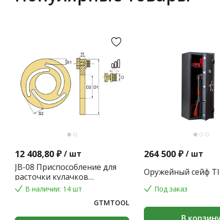
12 408,80 ₽
264 500 ₽
/
шт
/
шт
JB-08 Приспособление для
Оружейный сейф TI
расточки кулачков
токарного патрона
В наличии: 14 шт
Под заказ
GTMTOOL
В корзин