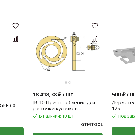
18 418,38 ₽
500 ₽
/
шт
/
ш
JB-10 Приспособление для
Держател
GER 60
расточки кулачков
125
токарного патрона
В наличии: 10 шт
Под зак
GTMTOOL
у