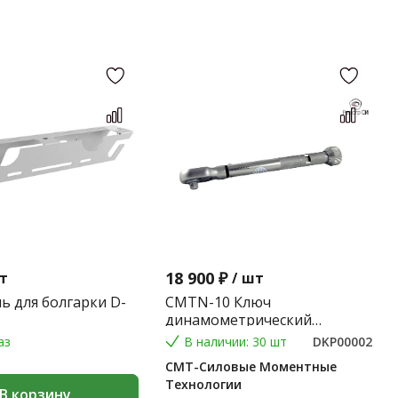
18 900 ₽
т
/
шт
ь для болгарки D-
CMTN-10 Ключ
динамометрический
предельного типа 2-10 Nm.
аз
В наличии: 30 шт
DKP00002
(Градация 0,1 Nm.) (9*12) 0,2
СМТ-Силовые Моментные
кг
Технологии
В корзину