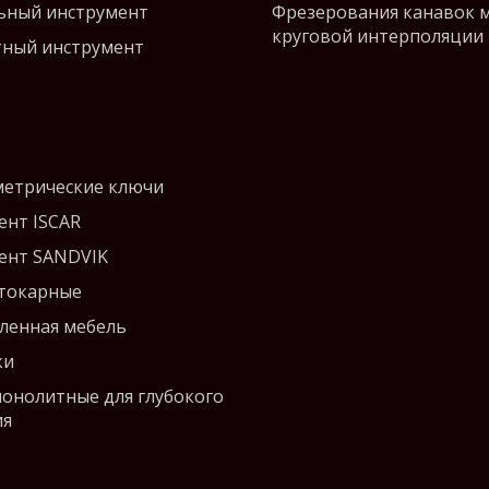
ьный инструмент
Фрезерования канавок 
круговой интерполяции
ный инструмент
етрические ключи
ент ISCAR
ент SANDVIK
 токарные
енная мебель
ки
монолитные для глубокого
ия