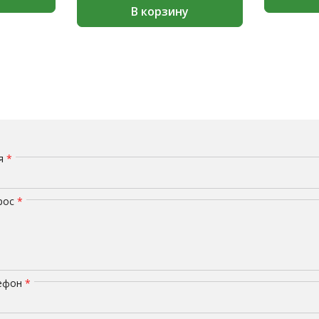
В корзину
мя
*
рос
*
лефон
*