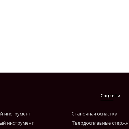
Соцсети
й инструмент
Станочная оснастка
ый инструмент
Твердосплавные стержн