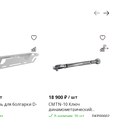
18 900 ₽
т
/
шт
ь для болгарки D-
CMTN-10 Ключ
динамометрический
предельного типа 2-10 Nm.
аз
В наличии: 30 шт
DKP00002