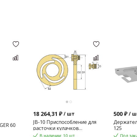
18 264,31 ₽
500 ₽
/
шт
/
ш
JB-10 Приспособление для
Держател
GER 60
расточки кулачков
125
токарного патрона
В наличии: 10 шт
Под зак