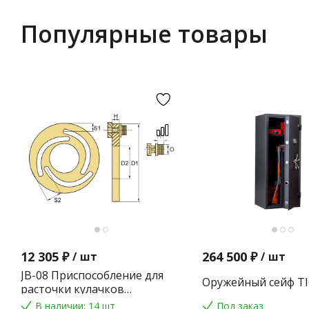
Популярные товары
12 305 ₽
264 500 ₽
/
шт
/
шт
JB-08 Приспособление для
Оружейный сейф TI
расточки кулачков
токарного патрона
В наличии: 14 шт
Под заказ