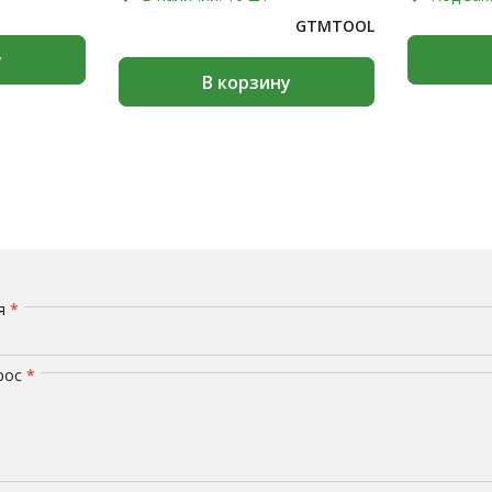
GTMTOOL
у
В корзину
мя
*
рос
*