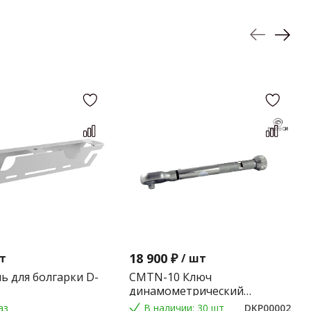
18 900 ₽
т
/
шт
ь для болгарки D-
CMTN-10 Ключ
динамометрический
предельного типа 2-10 Nm.
аз
В наличии: 30 шт
DKP00002