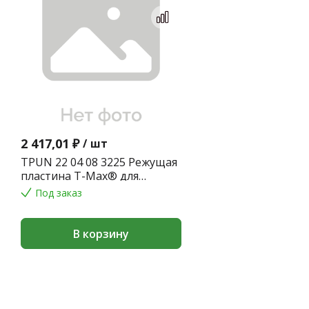
2 417,01 ₽
/
шт
TPUN 22 04 08 3225 Режущая
пластина T-Max® для
точения
Под заказ
В корзину