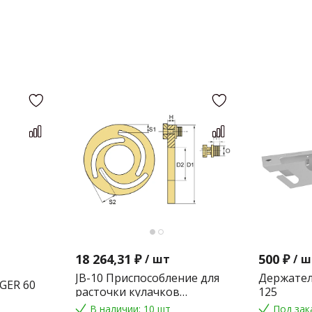
18 264,31 ₽
500 ₽
/
шт
/
ш
JB-10 Приспособление для
Держател
GER 60
расточки кулачков
125
токарного патрона
В наличии: 10 шт
Под зак