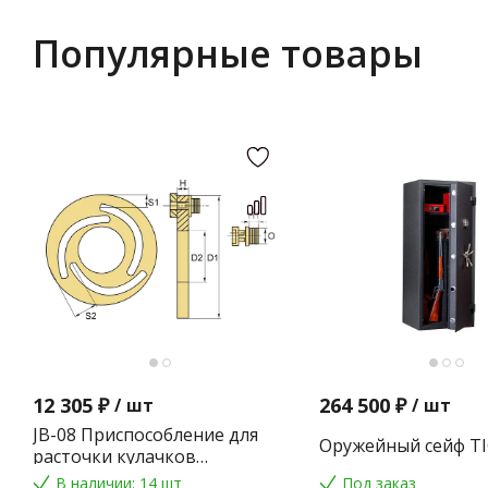
Популярные товары
12 305 ₽
264 500 ₽
/
шт
/
шт
JB-08 Приспособление для
Оружейный сейф TI
расточки кулачков
токарного патрона
В наличии: 14 шт
Под заказ