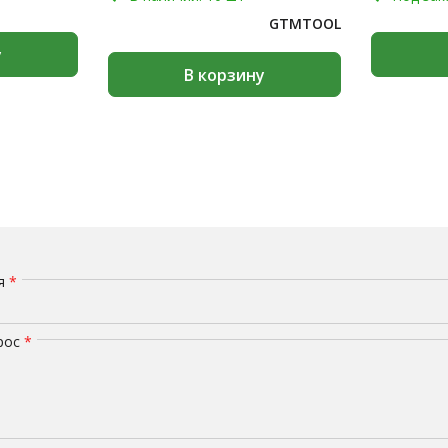
GTMTOOL
у
В корзину
мя
*
рос
*