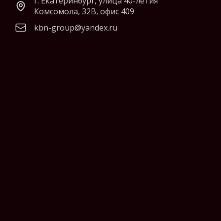
г. Екатеринбург, улица 40-летия
Комсомола, 32В, офис 409
kbn-group@yandex.ru