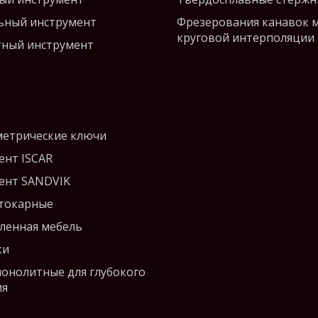
ьный инструмент
Фрезерования канавок 
круговой интерполяции
ный инструмент
етрические ключи
ент ISCAR
ент SANDVIK
 токарные
енная мебель
ки
монолитные для глубокого
ия