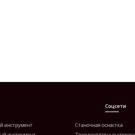
Соцсети
й инструмент
Станочная оснастка
ый инструмент
Твердосплавные стержн