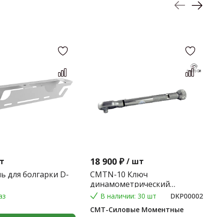
18 900 ₽
т
/
шт
ь для болгарки D-
CMTN-10 Ключ
динамометрический
предельного типа 2-10 Nm.
аз
В наличии: 30 шт
DKP00002
(Градация 0,1 Nm.) (9*12) 0,2
СМТ-Силовые Моментные
кг