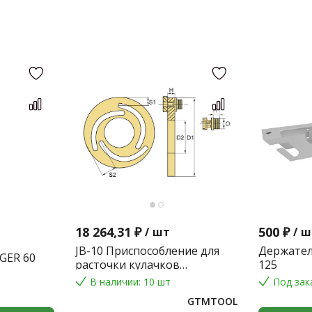
18 264,31 ₽
500 ₽
/
шт
/
ш
JB-10 Приспособление для
Держател
GER 60
расточки кулачков
125
токарного патрона
В наличии: 10 шт
Под зак
GTMTOOL