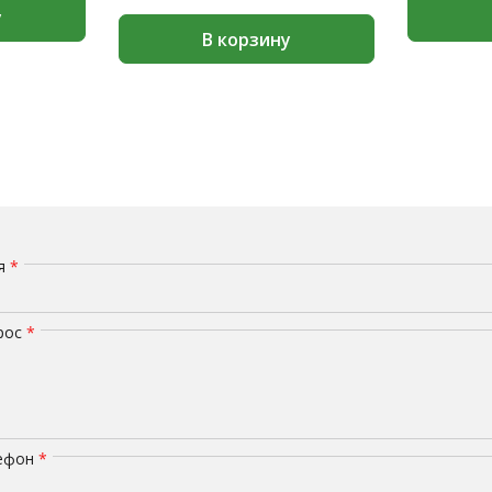
у
В корзину
мя
*
рос
*
лефон
*