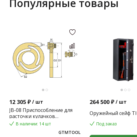
Популярные товары
12 305 ₽
264 500 ₽
/
шт
/
шт
JB-08 Приспособление для
Оружейный сейф TI
расточки кулачков
токарного патрона
В наличии: 14 шт
Под заказ
GTMTOOL