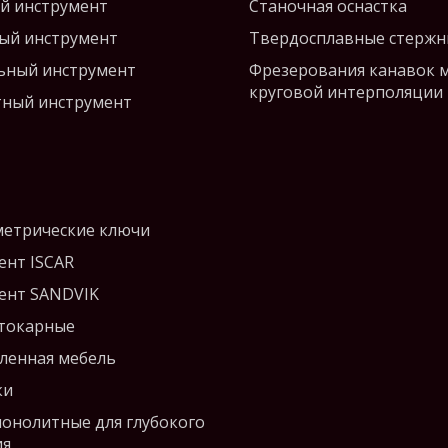
й инструмент
Станочная оснастка
ый инструмент
Твердосплавные стержн
ьный инструмент
Фрезерования канавок 
круговой интерполяции
ный инструмент
етрические ключи
ент ISCAR
ент SANDVIK
 токарные
енная мебель
ки
монолитные для глубокого
ия