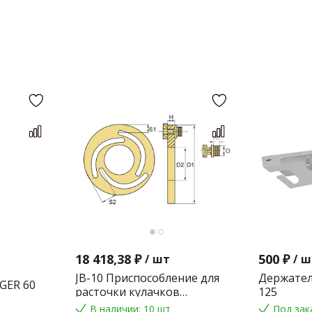
18 418,38 ₽
500 ₽
/
шт
/
ш
JB-10 Приспособление для
Держател
GER 60
расточки кулачков
125
токарного патрона
В наличии: 10 шт
Под зак