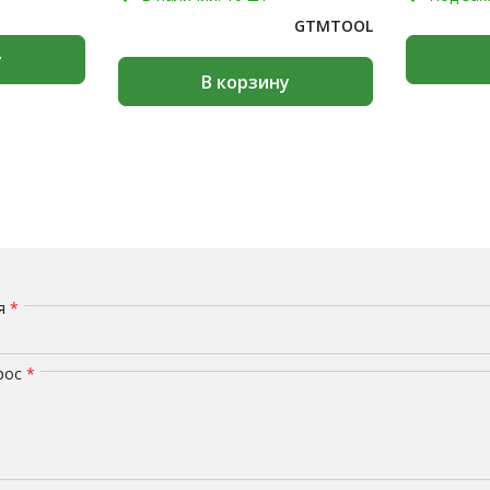
GTMTOOL
у
В корзину
мя
*
рос
*