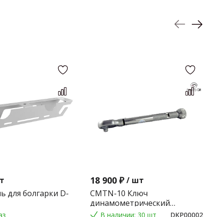
18 900 ₽
т
/
шт
ь для болгарки D-
CMTN-10 Ключ
динамометрический
предельного типа 2-10 Nm.
аз
В наличии: 30 шт
DKP00002