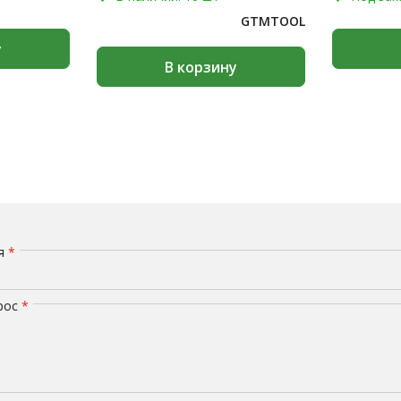
GTMTOOL
у
В корзину
мя
*
рос
*