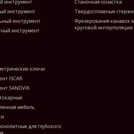
й инструмент
Станочная оснастка
ый инструмент
Твердосплавные стержн
ьный инструмент
Фрезерования канавок 
круговой интерполяции
ный инструмент
етрические ключи
ент ISCAR
ент SANDVIK
 токарные
енная мебель
ки
монолитные для глубокого
ия