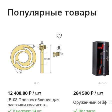
Популярные товары
12 408,80 ₽
264 500 ₽
/
шт
/
шт
JB-08 Приспособление для
Оружейный сейф TI
расточки кулачков
токарного патрона
В наличии: 14 шт
Под заказ