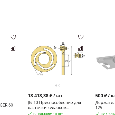
18 418,38 ₽
500 ₽
/
шт
/
ш
JB-10 Приспособление для
Держател
GER 60
расточки кулачков
125
токарного патрона
В наличии: 10 шт
Под зак