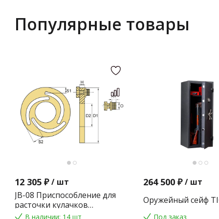
Популярные товары
12 305 ₽
264 500 ₽
/
шт
/
шт
JB-08 Приспособление для
Оружейный сейф TI
расточки кулачков
токарного патрона
В наличии: 14 шт
Под заказ