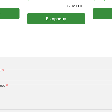
GTMTOOL
у
В корзину
мя
*
рос
*