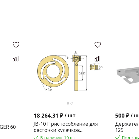
18 264,31 ₽
500 ₽
/
шт
/
ш
JB-10 Приспособление для
Держател
GER 60
расточки кулачков
125
токарного патрона
В наличии: 10 шт
Под зак