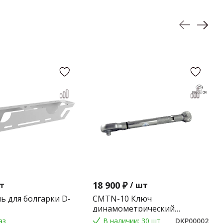
18 900 ₽
т
/
шт
ь для болгарки D-
CMTN-10 Ключ
динамометрический
предельного типа 2-10 Nm.
аз
В наличии: 30 шт
DKP00002