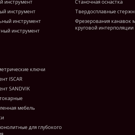
й инструмент
Станочная оснастка
ый инструмент
Твердосплавные стержн
ьный инструмент
Фрезерования канавок 
круговой интерполяции
ный инструмент
етрические ключи
ент ISCAR
ент SANDVIK
 токарные
енная мебель
ки
монолитные для глубокого
ия