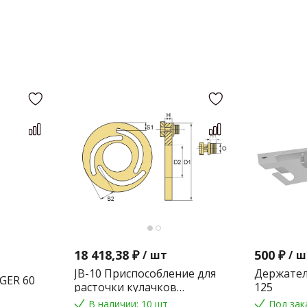
18 418,38 ₽
500 ₽
/
шт
/
ш
JB-10 Приспособление для
Держател
GER 60
расточки кулачков
125
токарного патрона
В наличии: 10 шт
Под зак