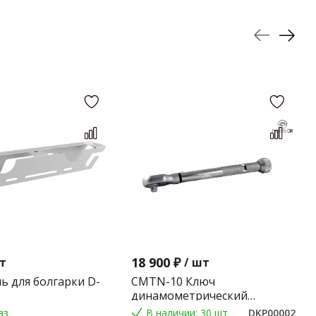
18 900 ₽
т
/
шт
ь для болгарки D-
CMTN-10 Ключ
динамометрический
предельного типа 2-10 Nm.
аз
В наличии: 30 шт
DKP00002