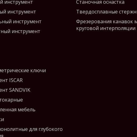
й инструмент
Станочная оснастка
ый инструмент
Твердосплавные стержн
ьный инструмент
Фрезерования канавок 
круговой интерполяции
ный инструмент
етрические ключи
ент ISCAR
ент SANDVIK
 токарные
енная мебель
ки
монолитные для глубокого
ия