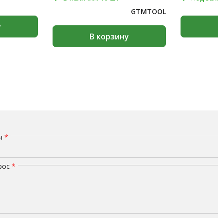
GTMTOOL
у
В корзину
мя
*
рос
*