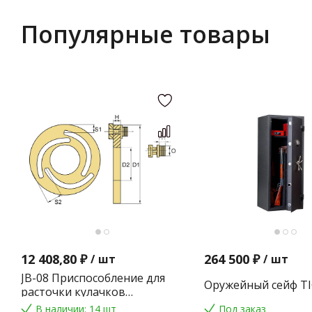
Популярные товары
12 408,80 ₽
264 500 ₽
/
шт
/
шт
JB-08 Приспособление для
Оружейный сейф TI
расточки кулачков
токарного патрона
В наличии: 14 шт
Под заказ