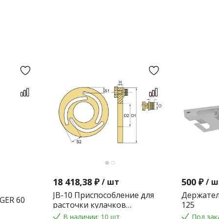
18 418,38 ₽
500 ₽
/
шт
/
ш
JB-10 Приспособление для
Держател
GER 60
расточки кулачков
125
токарного патрона
В наличии: 10 шт
Под зак