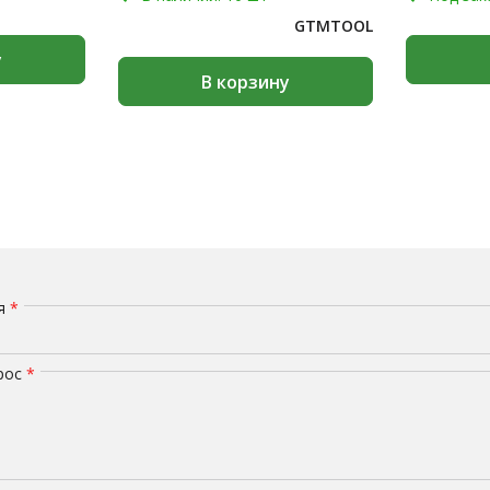
GTMTOOL
у
В корзину
мя
*
рос
*