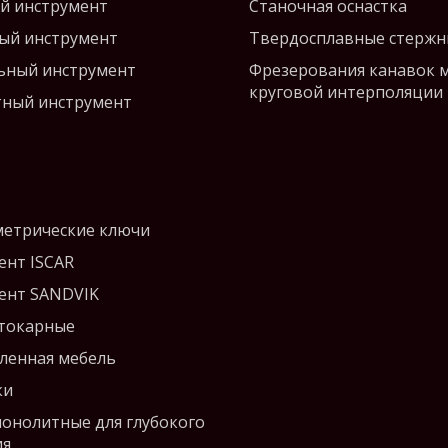
й инструмент
Станочная оснастка
ый инструмент
Твердосплавные стержн
ьный инструмент
Фрезерования канавок 
круговой интерполяции
ный инструмент
етрические ключи
ент ISCAR
ент SANDVIK
 токарные
енная мебель
ки
монолитные для глубокого
ия