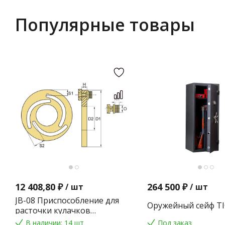
Популярные товары
12 408,80 ₽
264 500 ₽
/
шт
/
шт
JB-08 Приспособление для
Оружейный сейф TI
расточки кулачков
токарного патрона
В наличии: 14 шт
Под заказ