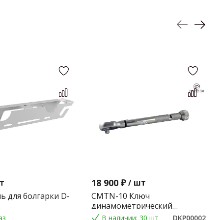
18 900 ₽
т
/
шт
ь для болгарки D-
CMTN-10 Ключ
динамометрический
предельного типа 2-10 Nm.
аз
В наличии: 30 шт
DKP00002