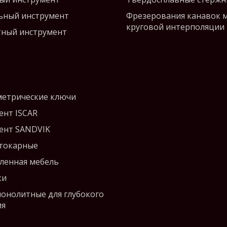
ьный инструмент
Фрезерования канавок 
круговой интерполяции
ный инструмент
етрические ключи
ент ISCAR
ент SANDVIK
 токарные
енная мебель
ки
монолитные для глубокого
ия