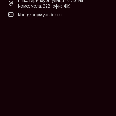
г. Екатеринбург, улица 40-летия
Комсомола, 32В, офис 409
kbn-group@yandex.ru