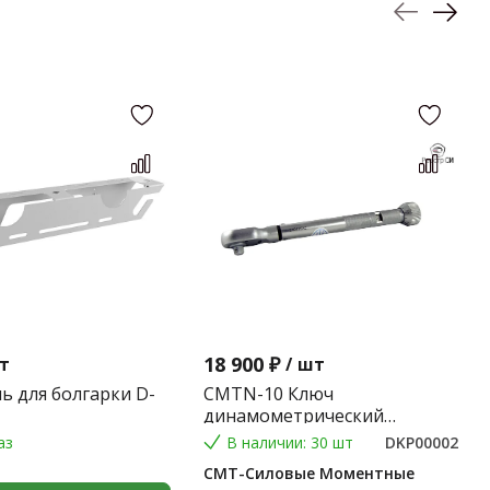
18 900 ₽
т
/
шт
ь для болгарки D-
CMTN-10 Ключ
динамометрический
предельного типа 2-10 Nm.
аз
В наличии: 30 шт
DKP00002
(Градация 0,1 Nm.) (9*12) 0,2
СМТ-Силовые Моментные
кг