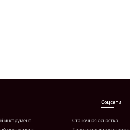
Соцсети
й инструмент
Станочная оснастка
ый инструмент
Твердосплавные стержн