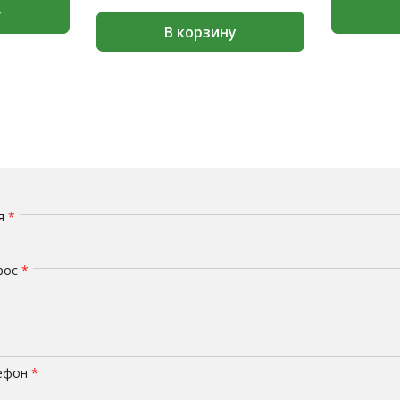
у
В корзину
мя
*
рос
*
лефон
*