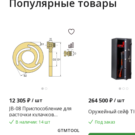
Популярные товары
12 305 ₽
264 500 ₽
/
шт
/
шт
JB-08 Приспособление для
Оружейный сейф TI
расточки кулачков
токарного патрона
В наличии: 14 шт
Под заказ
GTMTOOL