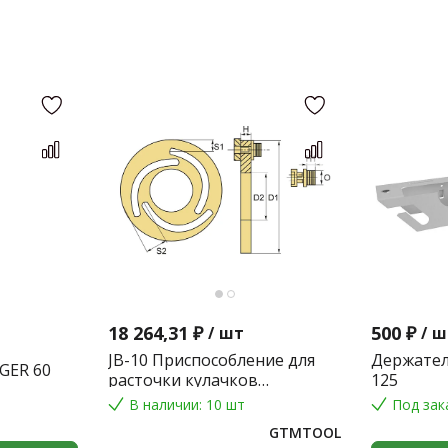
18 264,31 ₽
500 ₽
/
шт
/
ш
JB-10 Приспособление для
Держател
GER 60
расточки кулачков
125
токарного патрона
В наличии: 10 шт
Под зак
GTMTOOL