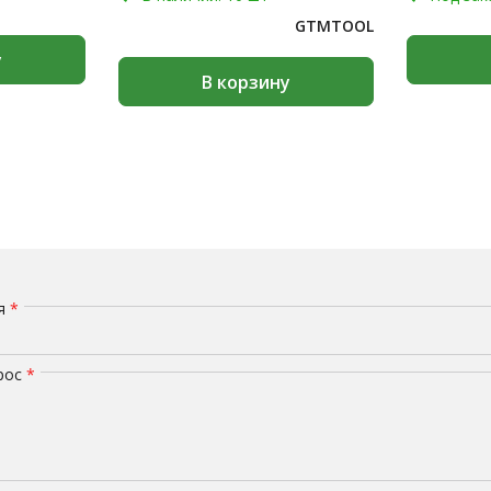
GTMTOOL
у
В корзину
мя
*
рос
*