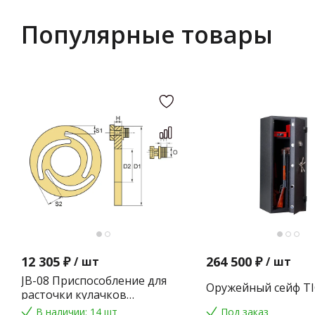
Популярные товары
12 305 ₽
264 500 ₽
/
шт
/
шт
JB-08 Приспособление для
Оружейный сейф TI
расточки кулачков
токарного патрона
В наличии: 14 шт
Под заказ