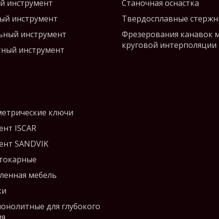
й инструмент
Станочная оснастка
ый инструмент
Твердосплавные стержн
ьный инструмент
Фрезерования канавок 
круговой интерполяции
ный инструмент
етрические ключи
ент ISCAR
ент SANDVIK
 токарные
енная мебель
ки
монолитные для глубокого
ия