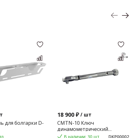
18 900 ₽
т
/
шт
ь для болгарки D-
CMTN-10 Ключ
динамометрический
предельного типа 2-10 Nm.
аз
В наличии: 30 шт
DKP00002