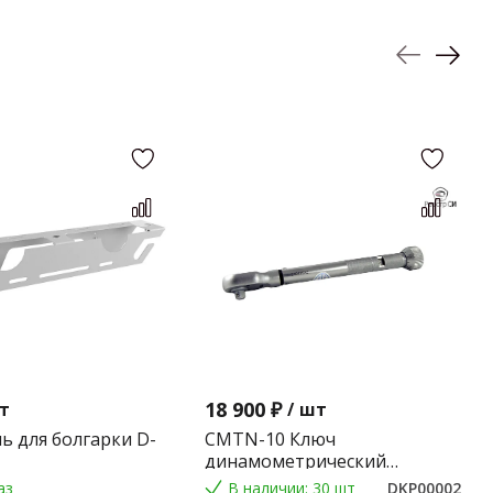
18 900 ₽
т
/
шт
ь для болгарки D-
CMTN-10 Ключ
динамометрический
предельного типа 2-10 Nm.
аз
В наличии: 30 шт
DKP00002