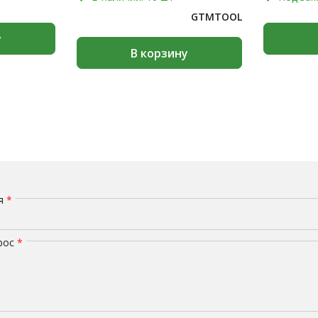
GTMTOOL
у
В корзину
мя
*
рос
*