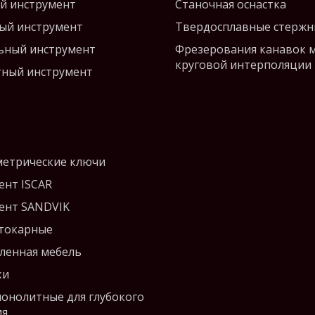
й инструмент
Станочная оснастка
ый инструмент
Твердосплавные стержн
ьный инструмент
Фрезерования канавок 
круговой интерполяции
ный инструмент
етрические ключи
ент ISCAR
ент SANDVIK
 токарные
енная мебель
ки
монолитные для глубокого
ия