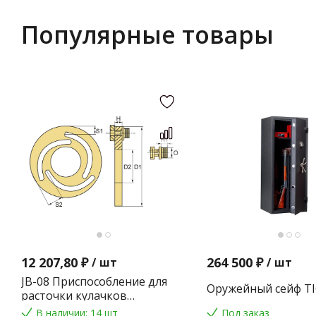
Популярные товары
12 207,80 ₽
264 500 ₽
/
шт
/
шт
JB-08 Приспособление для
Оружейный сейф TI
расточки кулачков
токарного патрона
В наличии: 14 шт
Под заказ