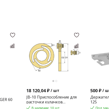
18 120,04 ₽
500 ₽
/
шт
/
ш
JB-10 Приспособление для
Держател
GER 60
расточки кулачков
125
токарного патрона
В наличии: 10 шт
Под зак