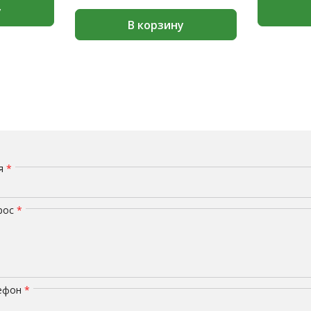
у
В корзину
мя
*
рос
*
лефон
*