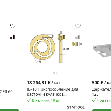
18 264,31 ₽
500 ₽
/
шт
/
ш
JB-10 Приспособление для
Держател
GER 60
расточки кулачков
125
токарного патрона
В наличии: 10 шт
Под зак
GTMTOOL