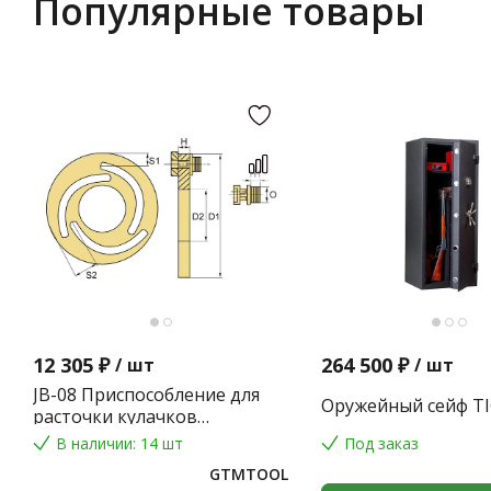
Популярные товары
12 305 ₽
264 500 ₽
/
шт
/
шт
JB-08 Приспособление для
Оружейный сейф TI
расточки кулачков
токарного патрона
В наличии: 14 шт
Под заказ
GTMTOOL