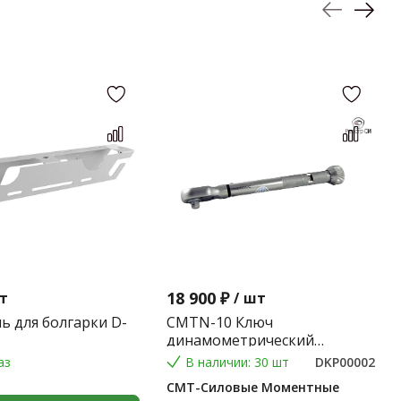
18 900 ₽
т
/
шт
ь для болгарки D-
CMTN-10 Ключ
динамометрический
предельного типа 2-10 Nm.
аз
В наличии: 30 шт
DKP00002
(Градация 0,1 Nm.) (9*12) 0,2
СМТ-Силовые Моментные
кг