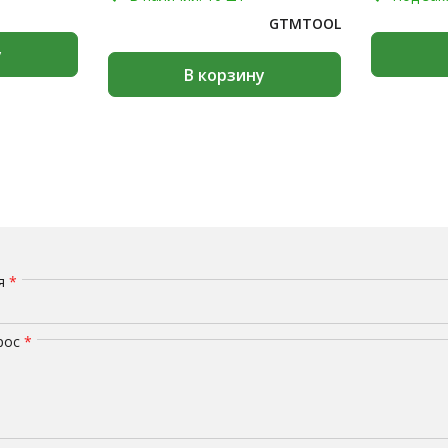
GTMTOOL
у
В корзину
мя
*
рос
*