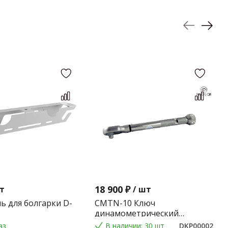
18 900 ₽
т
/
шт
ь для болгарки D-
CMTN-10 Ключ
динамометрический
предельного типа 2-10 Nm.
аз
В наличии: 30 шт
DKP00002