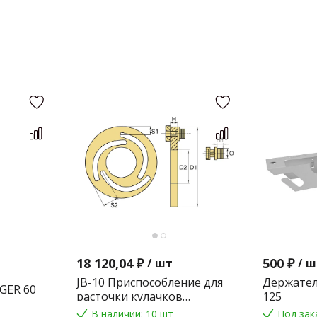
18 120,04 ₽
500 ₽
/
шт
/
ш
JB-10 Приспособление для
Держател
GER 60
расточки кулачков
125
токарного патрона
В наличии: 10 шт
Под зак