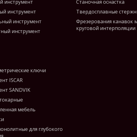
й инструмент
Станочная оснастка
ый инструмент
Твердосплавные стержн
ьный инструмент
Фрезерования канавок 
круговой интерполяции
ный инструмент
етрические ключи
ент ISCAR
ент SANDVIK
 токарные
енная мебель
ки
монолитные для глубокого
ия