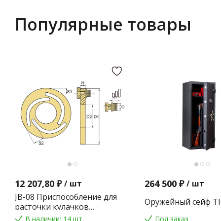
Популярные товары
12 207,80 ₽
264 500 ₽
/
шт
/
шт
JB-08 Приспособление для
Оружейный сейф TI
расточки кулачков
токарного патрона
В наличии: 14 шт
Под заказ