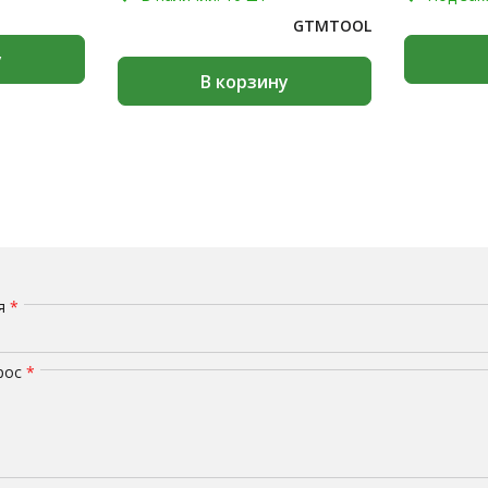
GTMTOOL
у
В корзину
мя
*
рос
*