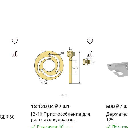
18 120,04 ₽
500 ₽
/
шт
/
ш
JB-10 Приспособление для
Держател
GER 60
расточки кулачков
125
токарного патрона
В наличии: 10 шт
Под зак