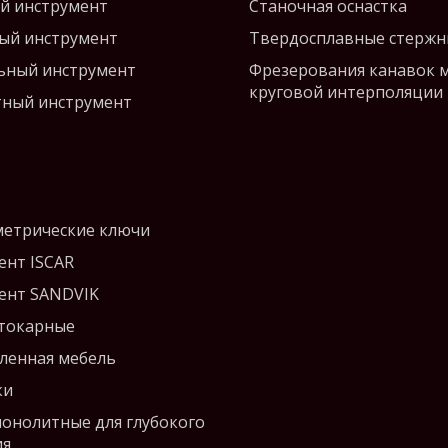
й инструмент
Станочная оснастка
ый инструмент
Твердосплавные стержн
ьный инструмент
Фрезерования канавок 
круговой интерполяции
ный инструмент
етрические ключи
ент ISCAR
ент SANDVIK
 токарные
енная мебель
ки
монолитные для глубокого
ия