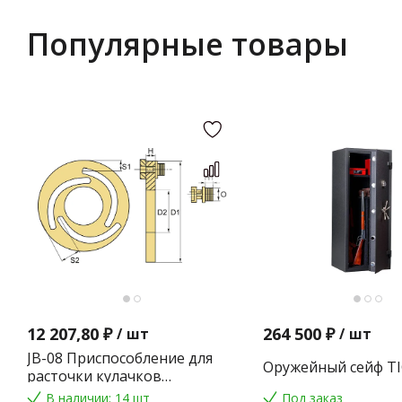
Популярные товары
12 207,80 ₽
264 500 ₽
/
шт
/
шт
JB-08 Приспособление для
Оружейный сейф TI
расточки кулачков
токарного патрона
В наличии: 14 шт
Под заказ