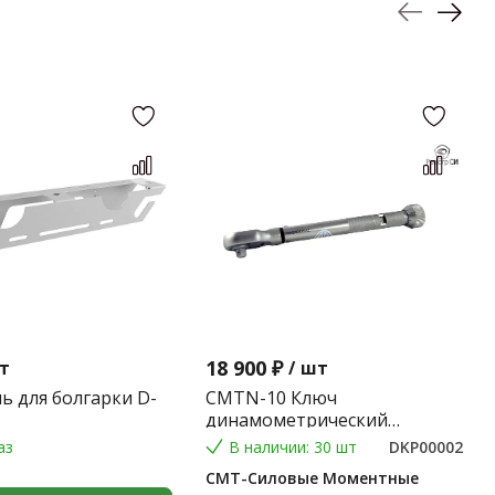
18 900 ₽
т
/
шт
ь для болгарки D-
CMTN-10 Ключ
динамометрический
предельного типа 2-10 Nm.
аз
В наличии: 30 шт
DKP00002
(Градация 0,1 Nm.) (9*12) 0,2
СМТ-Силовые Моментные
кг