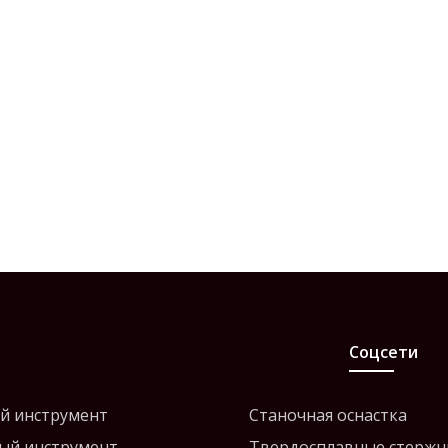
Соцсети
й инструмент
Станочная оснастка
ый инструмент
Твердосплавные стержн