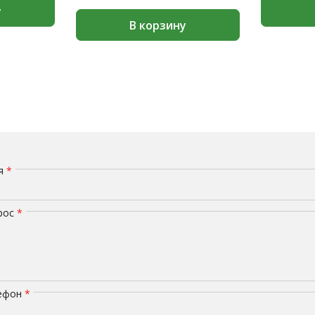
у
В корзину
мя
*
рос
*
лефон
*