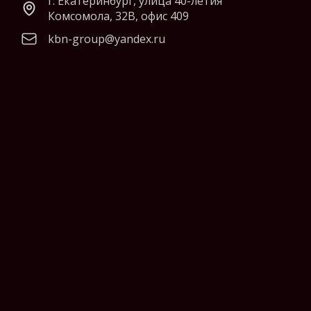
г. Екатеринбург, улица 40-летия
Комсомола, 32В, офис 409
kbn-group@yandex.ru