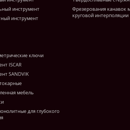
ьный инструмент
Фрезерования канавок 
круговой интерполяции
ный инструмент
етрические ключи
ент ISCAR
ент SANDVIK
 токарные
енная мебель
ки
монолитные для глубокого
ия