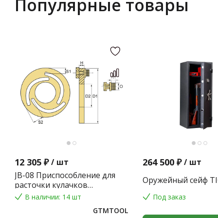
Популярные товары
12 305 ₽
264 500 ₽
/
шт
/
шт
JB-08 Приспособление для
Оружейный сейф TI
расточки кулачков
токарного патрона
В наличии: 14 шт
Под заказ
GTMTOOL