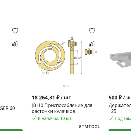
18 264,31 ₽
500 ₽
/
шт
/
ш
JB-10 Приспособление для
Держател
GER 60
расточки кулачков
125
токарного патрона
В наличии: 10 шт
Под зак
GTMTOOL