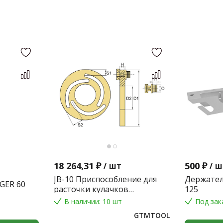
18 264,31 ₽
500 ₽
/
шт
/
ш
JB-10 Приспособление для
Держател
GER 60
расточки кулачков
125
токарного патрона
В наличии: 10 шт
Под зак
GTMTOOL