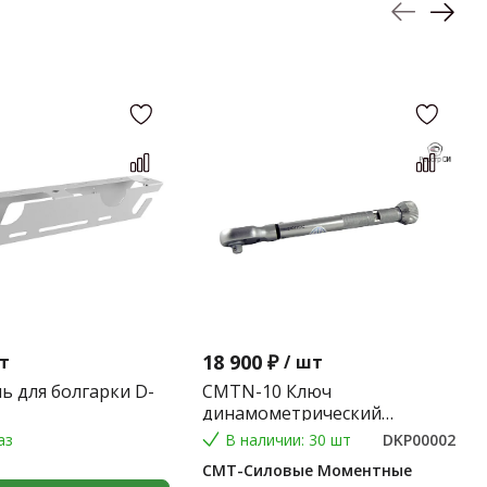
18 900 ₽
т
/
шт
ь для болгарки D-
CMTN-10 Ключ
динамометрический
предельного типа 2-10 Nm.
аз
В наличии: 30 шт
DKP00002
(Градация 0,1 Nm.) (9*12) 0,2
СМТ-Силовые Моментные
кг