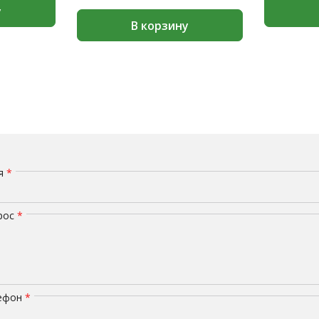
у
В корзину
мя
*
рос
*
лефон
*