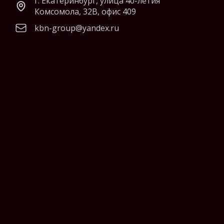
г. Екатеринбург, улица 40-летия
Комсомола, 32В, офис 409
kbn-group@yandex.ru