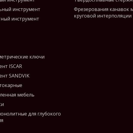
ьный инструмент
Фрезерования канавок 
круговой интерполяции
ный инструмент
етрические ключи
ент ISCAR
ент SANDVIK
 токарные
енная мебель
ки
монолитные для глубокого
ия