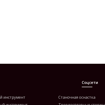
Соцсети
й инструмент
Станочная оснастка
ый инструмент
Твердосплавные стержн