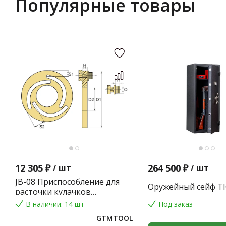
Популярные товары
12 305 ₽
264 500 ₽
/
шт
/
шт
JB-08 Приспособление для
Оружейный сейф TI
расточки кулачков
токарного патрона
В наличии: 14 шт
Под заказ
GTMTOOL