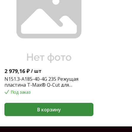
2 979,16 ₽
/
шт
N151.3-A185-40-4G 235 Режущая
пластина T-Max® Q-Cut для
обработки канавок
Под заказ
В корзину