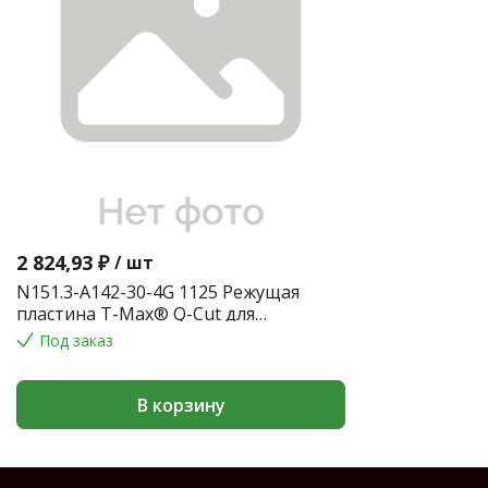
2 824,93 ₽
/
шт
N151.3-A142-30-4G 1125 Режущая
пластина T-Max® Q-Cut для
обработки канавок
Под заказ
В корзину