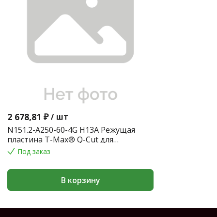
2 678,81 ₽
/
шт
N151.2-A250-60-4G H13A Режущая
пластина T-Max® Q-Cut для
обработки канавок
Под заказ
В корзину