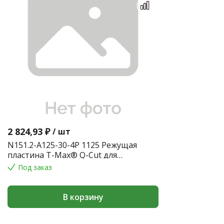
2 824,93 ₽
/
шт
N151.2-A125-30-4P 1125 Режущая
пластина T-Max® Q-Cut для
профильной обработки
Под заказ
В корзину