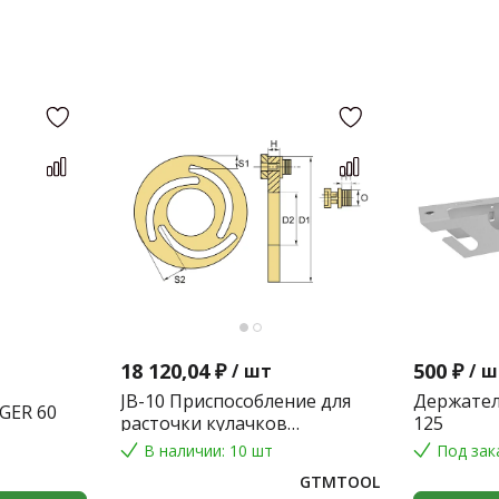
18 120,04 ₽
500 ₽
/
шт
/
ш
JB-10 Приспособление для
Держател
GER 60
расточки кулачков
125
токарного патрона
В наличии: 10 шт
Под зак
GTMTOOL