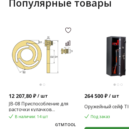
Популярные товары
12 207,80 ₽
264 500 ₽
/
шт
/
шт
JB-08 Приспособление для
Оружейный сейф TI
расточки кулачков
токарного патрона
В наличии: 14 шт
Под заказ
GTMTOOL