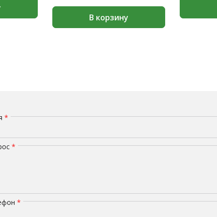
у
В корзину
мя
*
рос
*
лефон
*