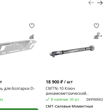
18 900 ₽
т
/
шт
ь для болгарки D-
CMTN-10 Ключ
динамометрический
предельного типа 2-10 Nm.
аз
В наличии: 30 шт
DKP00002
(Градация 0,1 Nm.) (9*12) 0,2
СМТ-Силовые Моментные
кг