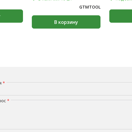
GTMTOOL
у
В корзину
мя
*
рос
*