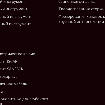
й инструмент
Станочная оснастка
ый инструмент
Твердосплавные стержн
ьный инструмент
Фрезерования канавок 
круговой интерполяции
ный инструмент
етрические ключи
ент ISCAR
ент SANDVIK
 токарные
енная мебель
ки
монолитные для глубокого
ия