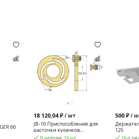
18 120,04 ₽
500 ₽
/
шт
/
ш
JB-10 Приспособление для
Держател
GER 60
расточки кулачков
125
токарного патрона
В наличии: 10 шт
Под зак