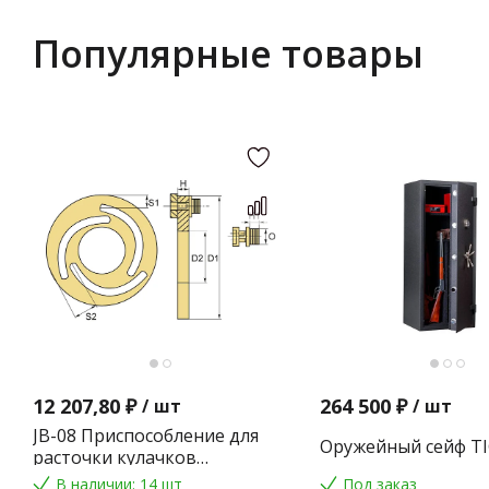
Популярные товары
12 207,80 ₽
264 500 ₽
/
шт
/
шт
JB-08 Приспособление для
Оружейный сейф TI
расточки кулачков
токарного патрона
В наличии: 14 шт
Под заказ