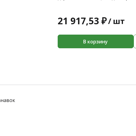
21 917,53 ₽
/
шт
В корзину
анавок