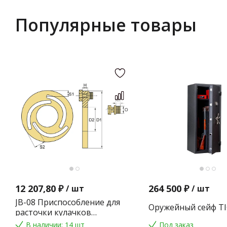
Популярные товары
12 207,80 ₽
264 500 ₽
/
шт
/
шт
JB-08 Приспособление для
Оружейный сейф TI
расточки кулачков
токарного патрона
В наличии: 14 шт
Под заказ