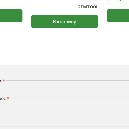
GTMTOOL
у
В корзину
мя
*
рос
*