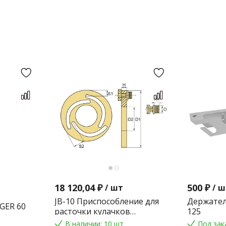
18 120,04 ₽
500 ₽
/
шт
/
ш
JB-10 Приспособление для
Держател
GER 60
расточки кулачков
125
токарного патрона
В наличии: 10 шт
Под зак