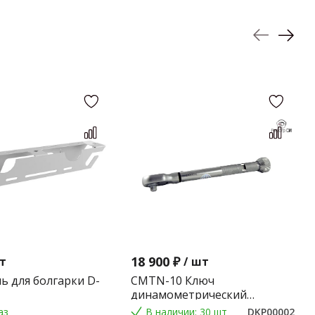
18 900 ₽
т
/
шт
ь для болгарки D-
CMTN-10 Ключ
динамометрический
предельного типа 2-10 Nm.
аз
В наличии: 30 шт
DKP00002