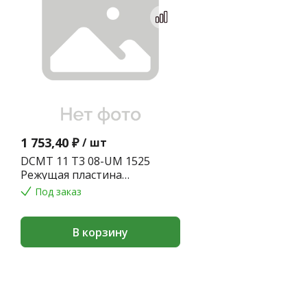
1 753,40 ₽
/
шт
DCMT 11 T3 08-UM 1525
Режущая пластина
CoroTurn® 107 для точения
Под заказ
В корзину